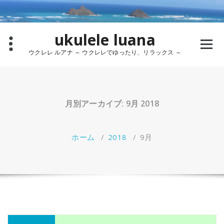
コ
ン
テ
ukulele luana
ン
ツ
ウクレレ ルアナ ～ ウクレレでゆったり、リラックス ～
へ
ス
キ
ッ
プ
月別アーカイブ: 9月 2018
ホーム
/
2018
/
9月