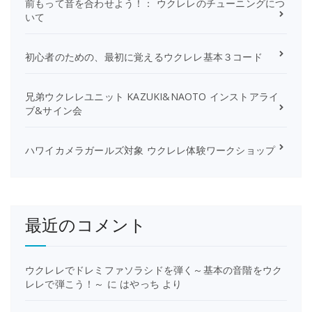
前もって音を合わせよう！： ウクレレのチューニングにつ
いて
初心者のための、最初に覚えるウクレレ基本３コード
兄弟ウクレレユニット KAZUKI&NAOTO インストアライ
ブ&サイン会
ハワイカメラガールズ対象 ウクレレ体験ワークショップ
最近のコメント
ウクレレでドレミファソラシドを弾く～基本の音階をウク
レレで弾こう！～
に
はやっち
より